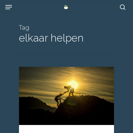
Skip
Menu
to
se
main
content
Tag
elkaar helpen