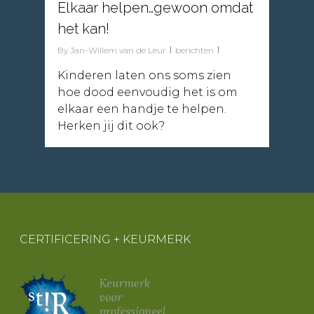
Elkaar helpen…gewoon omdat
het kan!
By
Jan-Willem van de Leur
berichten
Kinderen laten ons soms zien
hoe dood eenvoudig het is om
elkaar een handje te helpen.
Herken jij dit ook?
CERTIFICERING + KEURMERK