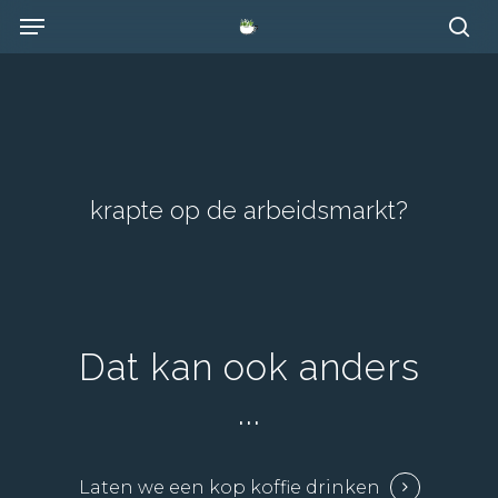
Skip
Menu
to
se
main
content
krapte op de arbeidsmarkt?
Dat
kan
ook
anders
...
Laten we een kop koffie drinken