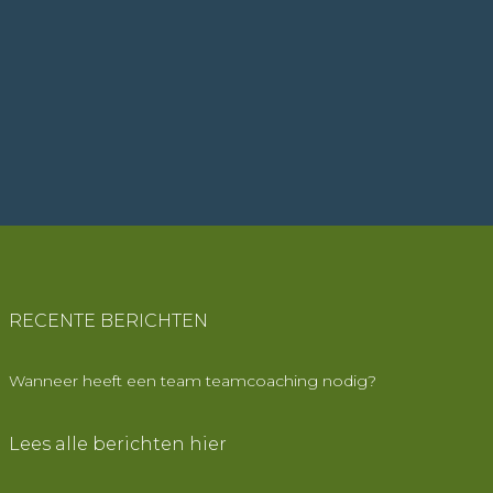
RECENTE BERICHTEN
Wanneer heeft een team teamcoaching nodig?
Lees alle berichten
hier