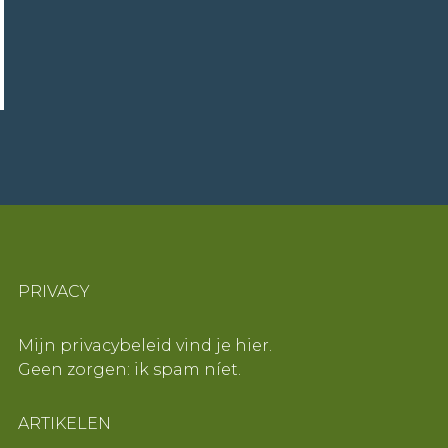
PRIVACY
Mijn privacybeleid vind je
hier
.
Geen zorgen: ik spam níet.
ARTIKELEN