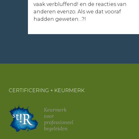
vaak verbluffend! en de reacties van
anderen evenzo. Als we dat vooraf
hadden geweten…?!
CERTIFICERING + KEURMERK